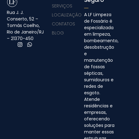
SERVIÇOS
Rua J. J.
A LF Limpeza
LOCALIZAÇÃO
Conserto, 52 –
de Fossário é
CONTATOS
Tomás Coelho,
especializada
Rio de Janeiro/RJ
BLOG
em limpeza,
– 21370-450
bombeamento,
desobstrução
e
manutenção
de fossas
sépticas,
sumidouros e
redes de
esgoto.
Atende
residências e
empresas,
oferecendo
soluções para
manter essas
estruturas