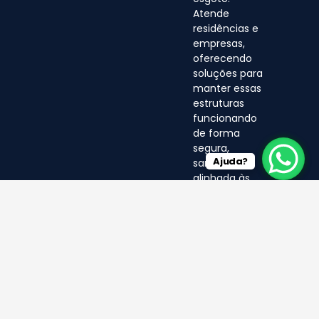
Atende
residências e
empresas,
oferecendo
soluções para
manter essas
estruturas
funcionando
de forma
segura,
Ajuda?
sanitária e
alinhada às
normas
ambientais.
© LF 2025- Direitos Reservados
por EA MÍDIA DIGITAL