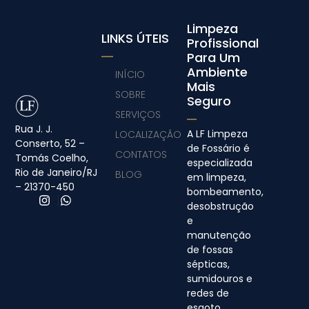
Limpeza
LINKS ÚTEIS
Profissional
Para Um
Ambiente
INÍCIO
Mais
SOBRE
Seguro
SERVIÇOS
Rua J. J.
A LF Limpeza
LOCALIZAÇÃO
Conserto, 52 –
de Fossário é
CONTATOS
Tomás Coelho,
especializada
Rio de Janeiro/RJ
BLOG
em limpeza,
– 21370-450
bombeamento,
desobstrução
e
manutenção
de fossas
sépticas,
sumidouros e
redes de
esgoto.