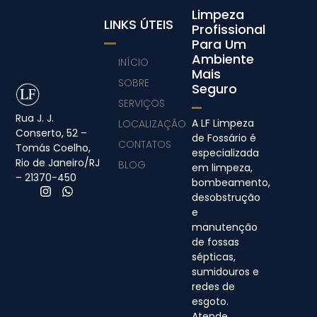
Limpeza
LINKS ÚTEIS
Profissional
Para Um
Ambiente
INÍCIO
Mais
SOBRE
Seguro
SERVIÇOS
Rua J. J.
A LF Limpeza
LOCALIZAÇÃO
Conserto, 52 –
de Fossário é
CONTATOS
Tomás Coelho,
especializada
Rio de Janeiro/RJ
BLOG
em limpeza,
– 21370-450
bombeamento,
desobstrução
e
manutenção
de fossas
sépticas,
sumidouros e
redes de
esgoto.
Atende