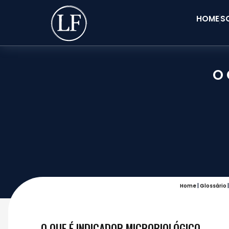
HOME
S
O 
Home
|
Glossário
O QUE É INDICADOR MICROBIOLÓGICO