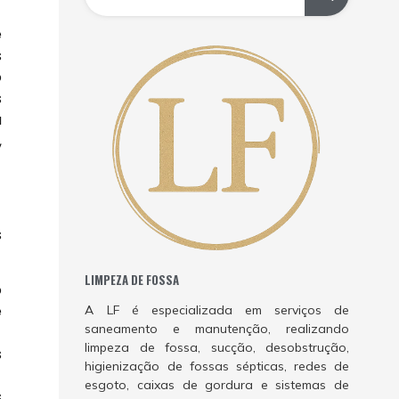
e
s
o
s
a
,
s
LIMPEZA DE FOSSA
o
e
A LF é especializada em serviços de
saneamento e manutenção, realizando
limpeza de fossa, sucção, desobstrução,
s
higienização de fossas sépticas, redes de
esgoto, caixas de gordura e sistemas de
s