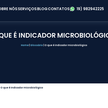
OBRE NÓS
SERVIÇOS
BLOG
CONTATOS
19) 982942225
QUE É INDICADOR MICROBIOLÓGI
Home
|
Glossário
|
O que é indicador microbiológico
|
O que é indicador microbiológico