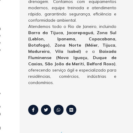
drenagem. Contamos com equipamentos
modernos, equipe treinada e atendimento
rápido, garantindo segurança, eficiência e
conformidade ambiental.
Atendemos todo o Rio de Janeiro, incluindo
m
Barra da Tijuca, Jacarepaguá, Zona Sul
e
(Leblon, Ipanema, Copacabana,
e
Botafogo), Zona Norte (Méier, Tijuca,
o
Madureira, Vila Isabel)
e a
Baixada
Fluminense (Nova Iguaçu, Duque de
Caxias, São João de Meriti, Belford Roxo)
,
oferecendo serviço ágil e especializado para
residências, comércios, indústrias e
condomínios.
,
o
m
a