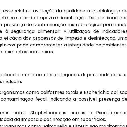
 essencial na avaliação da qualidade microbiológica d
nte no setor de limpeza e desinfecção. Esses indicadore
 a presença de contaminação microbiológica, permitind
e à segurança alimentar. A utilização de indicadore
a eficácia dos processos de limpeza e desinfecção, um
gênicos pode comprometer a integridade de ambientes
belecimentos comerciais.
ssificados em diferentes categorias, dependendo de sua
os incluem:
rganismos como coliformes totais e Escherichia coli sã
 contaminação fecal, indicando a possível presença d
smos como Staphylococcus aureus e Pseudomona
ficácia da limpeza e desinfecção em superfícies.
Organismos como Salmonella e Listeria são monitorado