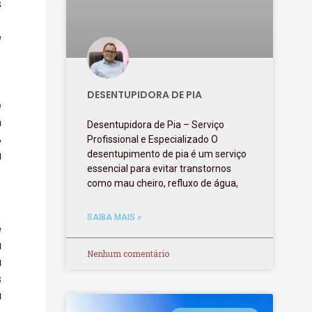
s
e
DESENTUPIDORA DE PIA
e
m
Desentupidora de Pia – Serviço
%
Profissional e Especializado O
a
desentupimento de pia é um serviço
essencial para evitar transtornos
como mau cheiro, refluxo de água,
SAIBA MAIS »
e
a
Nenhum comentário
a
s
a