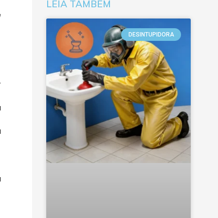
LEIA TAMBÉM
e
DESINTUPIDORA
r
a
a
a