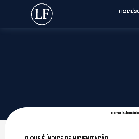
HOME
S
Home
|
Glossári
O QUE É ÍNDICE DE HIGIENIZAÇÃO