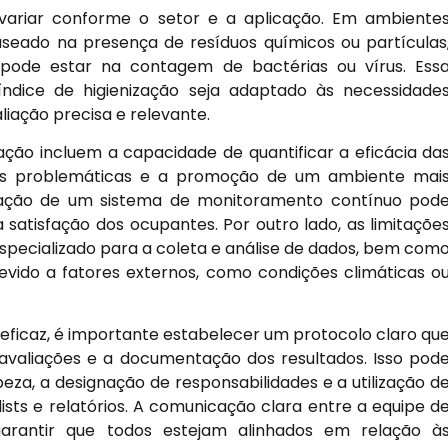
 variar conforme o setor e a aplicação. Em ambiente
baseado na presença de resíduos químicos ou partículas
ode estar na contagem de bactérias ou vírus. Ess
ndice de higienização seja adaptado às necessidade
liação precisa e relevante.
zação incluem a capacidade de quantificar a eficácia da
reas problemáticas e a promoção de um ambiente mai
ntação de um sistema de monitoramento contínuo pod
a satisfação dos ocupantes. Por outro lado, as limitaçõe
specializado para a coleta e análise de dados, bem com
devido a fatores externos, como condições climáticas o
a eficaz, é importante estabelecer um protocolo claro qu
 avaliações e a documentação dos resultados. Isso pod
za, a designação de responsabilidades e a utilização d
ts e relatórios. A comunicação clara entre a equipe d
arantir que todos estejam alinhados em relação à