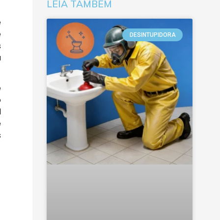
LEIA TAMBÉM
e
e
DESINTUPIDORA
s
a
e
o
l
e
s