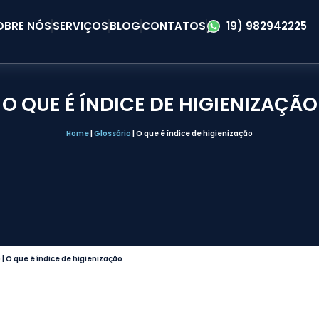
OBRE NÓS
SERVIÇOS
BLOG
CONTATOS
19) 982942225
O QUE É ÍNDICE DE HIGIENIZAÇÃO
Home
|
Glossário
|
O que é índice de higienização
o
|
O que é índice de higienização