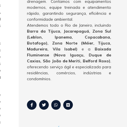
drenagem. Contamos com equipamentos
s
modernos, equipe treinada e atendimento
,
rápido, garantindo segurança, eficiência e
a
conformidade ambiental.
s
Atendemos todo o Rio de Janeiro, incluindo
Barra da Tijuca, Jacarepaguá, Zona Sul
(Leblon, Ipanema, Copacabana,
s
Botafogo), Zona Norte (Méier, Tijuca,
Madureira, Vila Isabel)
e a
Baixada
s
Fluminense (Nova Iguaçu, Duque de
e
Caxias, São João de Meriti, Belford Roxo)
,
s
oferecendo serviço ágil e especializado para
o
residências, comércios, indústrias e
u
condomínios.
e
e
e
e
s