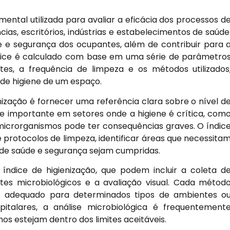
ental utilizada para avaliar a eficácia dos processos d
as, escritórios, indústrias e estabelecimentos de saúde
de e segurança dos ocupantes, além de contribuir para 
dice é calculado com base em uma série de parâmetro
s, a frequência de limpeza e os métodos utilizados
 de higiene de um espaço.
enização é fornecer uma referência clara sobre o nível d
e importante em setores onde a higiene é crítica, com
 microrganismos pode ter consequências graves. O índic
e protocolos de limpeza, identificar áreas que necessita
 de saúde e segurança sejam cumpridas.
índice de higienização, que podem incluir a coleta d
stes microbiológicos e a avaliação visual. Cada métod
is adequado para determinados tipos de ambientes o
italares, a análise microbiológica é frequentement
nos estejam dentro dos limites aceitáveis.