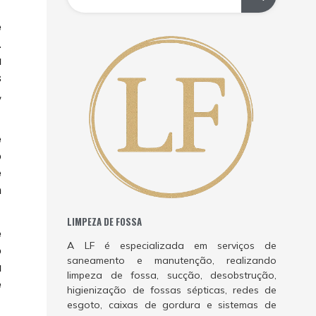
e
.
a
s
,
e
o
e
m
LIMPEZA DE FOSSA
e
A LF é especializada em serviços de
o
saneamento e manutenção, realizando
u
limpeza de fossa, sucção, desobstrução,
e
higienização de fossas sépticas, redes de
esgoto, caixas de gordura e sistemas de