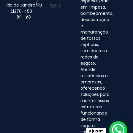
especializada
Rio de Janeiro/RJ
BLOG
em limpeza,
– 21370-450
bombeamento,
desobstrução
e
manutenção
de fossas
sépticas,
sumidouros e
redes de
esgoto.
Atende
residências e
empresas,
oferecendo
soluções para
manter essas
estruturas
funcionando
de forma
segura,
Ajuda?
sanitária e