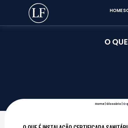
HOME
S
O QUE
Home
|
Glossário
|
O q
O QUE É INSTALAÇÃO CERTIFICADA SANITÁR