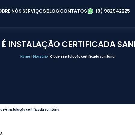
OBRE NÓS
SERVIÇOS
BLOG
CONTATOS
19) 982942225
 É INSTALAÇÃO CERTIFICADA SAN
Home
|
Glossário
|
O que é instalação certificada sanitária
ue é instalação certificada sanitária
IA