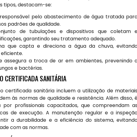
ais tipos, destacam-se:
responsável pelo abastecimento de água tratada par
os padrões de qualidade.
junto de tubulações e dispositivos que coletam 
ificações, garantindo seu tratamento adequado.
a que capta e direciona a água da chuva, evitand
ficiente.
 assegura a troca de ar em ambientes, prevenindo 
ungos e bactérias.
O CERTIFICADA SANITÁRIA
 certificada sanitária incluem a utilização de materiai
m às normas de qualidade e resistência. Além disso, 
da por profissionais capacitados, que compreendam a
ticas de execução. A manutenção regular e a inspeçã
ir a durabilidade e a eficiência do sistema, evitand
dade com as normas.