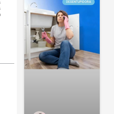
s
DESENTUPIDORA
s
a