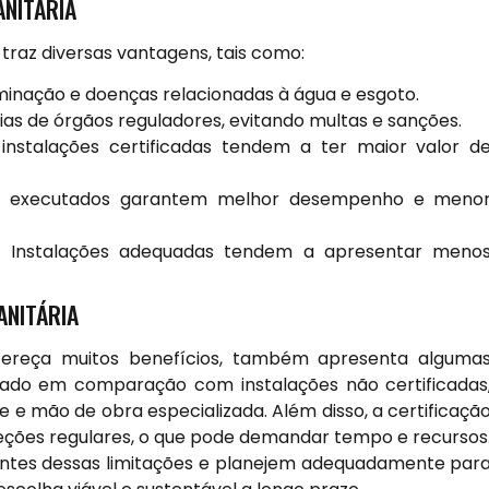
ANITÁRIA
 traz diversas vantagens, tais como:
inação e doenças relacionadas à água e esgoto.
as de órgãos reguladores, evitando multas e sanções.
nstalações certificadas tendem a ter maior valor d
e executados garantem melhor desempenho e meno
:
Instalações adequadas tendem a apresentar meno
ANITÁRIA
 ofereça muitos benefícios, também apresenta alguma
levado em comparação com instalações não certificadas
e e mão de obra especializada. Além disso, a certificaçã
ões regulares, o que pode demandar tempo e recursos
ientes dessas limitações e planejem adequadamente par