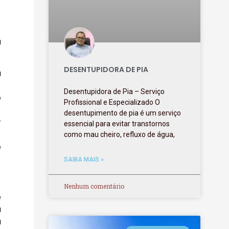
a
DESENTUPIDORA DE PIA
a
Desentupidora de Pia – Serviço
e
Profissional e Especializado O
desentupimento de pia é um serviço
r
essencial para evitar transtornos
como mau cheiro, refluxo de água,
e
SAIBA MAIS »
Nenhum comentário
e
a
a