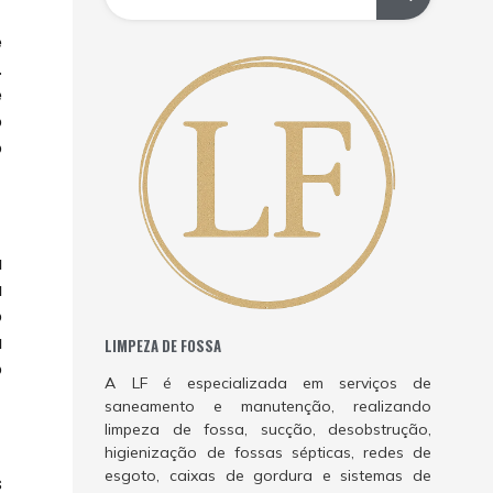
e
.
e
o
o
a
a
o
a
LIMPEZA DE FOSSA
o
A LF é especializada em serviços de
saneamento e manutenção, realizando
limpeza de fossa, sucção, desobstrução,
higienização de fossas sépticas, redes de
esgoto, caixas de gordura e sistemas de
s