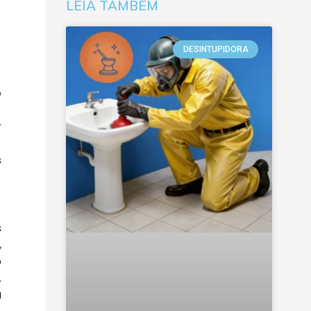
LEIA TAMBÉM
DESINTUPIDORA
e
r
s
s
,
o
.
a