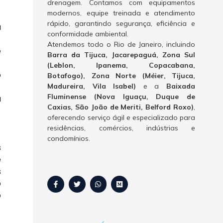
drenagem. Contamos com equipamentos
modernos, equipe treinada e atendimento
rápido, garantindo segurança, eficiência e
a
conformidade ambiental.
Atendemos todo o Rio de Janeiro, incluindo
e
Barra da Tijuca, Jacarepaguá, Zona Sul
(Leblon, Ipanema, Copacabana,
o
Botafogo), Zona Norte (Méier, Tijuca,
Madureira, Vila Isabel)
e a
Baixada
Fluminense (Nova Iguaçu, Duque de
a
Caxias, São João de Meriti, Belford Roxo)
,
oferecendo serviço ágil e especializado para
residências, comércios, indústrias e
condomínios.
s
é
s
o
o