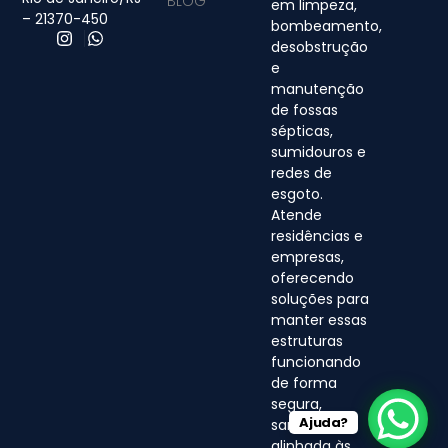
BLOG
em limpeza,
– 21370-450
bombeamento,
desobstrução
e
manutenção
de fossas
sépticas,
sumidouros e
redes de
esgoto.
Atende
residências e
empresas,
oferecendo
soluções para
manter essas
estruturas
funcionando
de forma
segura,
Ajuda?
sanitária e
alinhada às