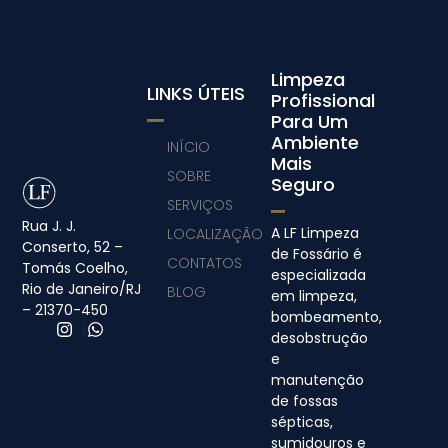
Limpeza
LINKS ÚTEIS
Profissional
Para Um
Ambiente
INÍCIO
Mais
SOBRE
Seguro
SERVIÇOS
Rua J. J.
A LF Limpeza
LOCALIZAÇÃO
Conserto, 52 –
de Fossário é
CONTATOS
Tomás Coelho,
especializada
Rio de Janeiro/RJ
BLOG
em limpeza,
– 21370-450
bombeamento,
desobstrução
e
manutenção
de fossas
sépticas,
sumidouros e