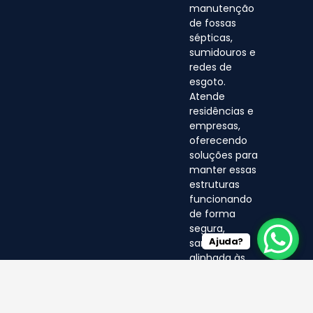
manutenção
de fossas
sépticas,
sumidouros e
redes de
esgoto.
Atende
residências e
empresas,
oferecendo
soluções para
manter essas
estruturas
funcionando
de forma
segura,
Ajuda?
sanitária e
alinhada às
normas
ambientais.