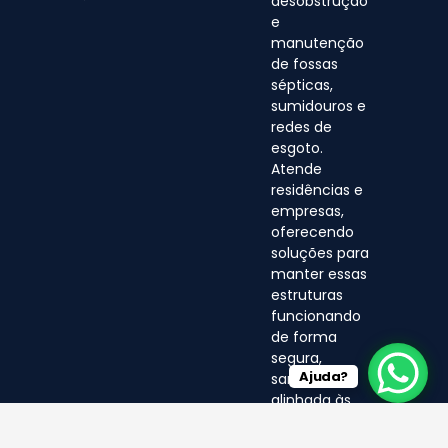
desobstrução
e
manutenção
de fossas
sépticas,
sumidouros e
redes de
esgoto.
Atende
residências e
empresas,
oferecendo
soluções para
manter essas
estruturas
funcionando
de forma
segura,
Ajuda?
sanitária e
alinhada às
normas
ambientais.