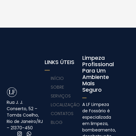
Limpeza
LINKS ÚTEIS
Profissional
Para Um
Ambiente
INÍCIO
Mais
SOBRE
Seguro
SERVIÇOS
Rua J. J.
A LF Limpeza
LOCALIZAÇÃO
Conserto, 52 –
de Fossário é
CONTATOS
Tomás Coelho,
especializada
Rio de Janeiro/RJ
BLOG
em limpeza,
– 21370-450
bombeamento,