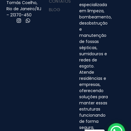
CONTATOS
Tomás Coelho,
especializada
Rio de Janeiro/RJ
BLOG
em limpeza,
– 21370-450
bombeamento,
desobstrução
e
manutenção
de fossas
sépticas,
sumidouros e
redes de
esgoto.
Atende
residências e
empresas,
oferecendo
soluções para
manter essas
estruturas
funcionando
de forma
segura,