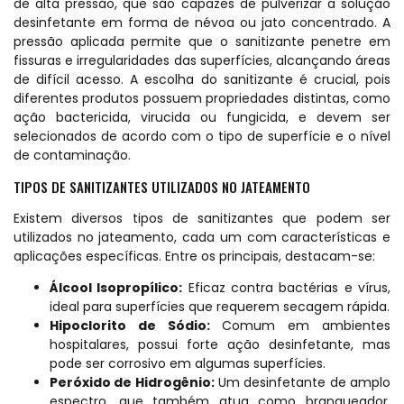
de alta pressão, que são capazes de pulverizar a solução
desinfetante em forma de névoa ou jato concentrado. A
pressão aplicada permite que o sanitizante penetre em
fissuras e irregularidades das superfícies, alcançando áreas
de difícil acesso. A escolha do sanitizante é crucial, pois
diferentes produtos possuem propriedades distintas, como
ação bactericida, virucida ou fungicida, e devem ser
selecionados de acordo com o tipo de superfície e o nível
de contaminação.
TIPOS DE SANITIZANTES UTILIZADOS NO JATEAMENTO
Existem diversos tipos de sanitizantes que podem ser
utilizados no jateamento, cada um com características e
aplicações específicas. Entre os principais, destacam-se:
Álcool Isopropílico:
Eficaz contra bactérias e vírus,
ideal para superfícies que requerem secagem rápida.
Hipoclorito de Sódio:
Comum em ambientes
hospitalares, possui forte ação desinfetante, mas
pode ser corrosivo em algumas superfícies.
Peróxido de Hidrogênio:
Um desinfetante de amplo
espectro, que também atua como branqueador,