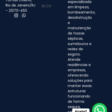
Tomás Coelho,
especializada
Rio de Janeiro/RJ
BLOG
em limpeza,
– 21370-450
bombeamento,
desobstrução
e
manutenção
de fossas
sépticas,
sumidouros e
redes de
esgoto.
Atende
residências e
empresas,
oferecendo
soluções para
manter essas
estruturas
funcionando
de forma
segura,
Ajuda?