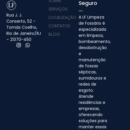
SOBRE
Seguro
SERVIÇOS
Rua J. J.
A LF Limpeza
LOCALIZAÇÃO
Conserto, 52 –
de Fossário é
CONTATOS
Tomás Coelho,
especializada
Rio de Janeiro/RJ
BLOG
em limpeza,
– 21370-450
bombeamento,
desobstrução
e
manutenção
de fossas
sépticas,
sumidouros e
redes de
esgoto.
Atende
residências e
empresas,
oferecendo
soluções para
manter essas