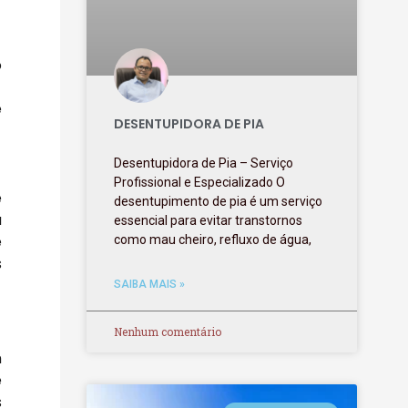
o
e
DESENTUPIDORA DE PIA
Desentupidora de Pia – Serviço
Profissional e Especializado O
e
desentupimento de pia é um serviço
a
essencial para evitar transtornos
e
como mau cheiro, refluxo de água,
s
SAIBA MAIS »
Nenhum comentário
m
e
s