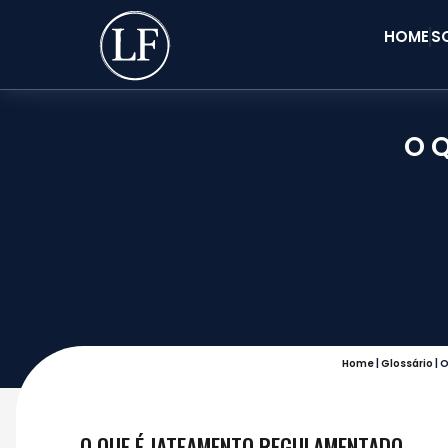
HOME
S
O 
Home
|
Glossário
|
O
O QUE É JATEAMENTO REGULAMENTADO