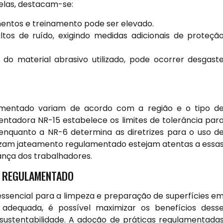
elas, destacam-se:
mentos e treinamento pode ser elevado.
tos de ruído, exigindo medidas adicionais de proteçã
o material abrasivo utilizado, pode ocorrer desgast
mentado variam de acordo com a região e o tipo d
mentadora NR-15 estabelece os limites de tolerância par
 enquanto a NR-6 determina as diretrizes para o uso d
lizam jateamento regulamentado estejam atentas a essa
ança dos trabalhadores.
O REGULAMENTADO
sencial para a limpeza e preparação de superfícies e
 adequada, é possível maximizar os benefícios dess
 sustentabilidade. A adoção de práticas regulamentada