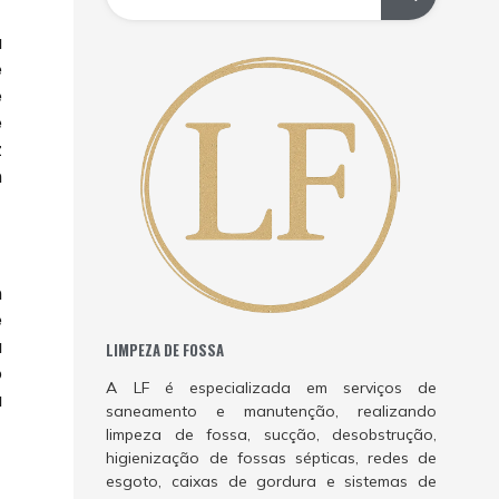
a
e
e
é
z
m
m
e
a
LIMPEZA DE FOSSA
o
A LF é especializada em serviços de
a
saneamento e manutenção, realizando
limpeza de fossa, sucção, desobstrução,
higienização de fossas sépticas, redes de
esgoto, caixas de gordura e sistemas de