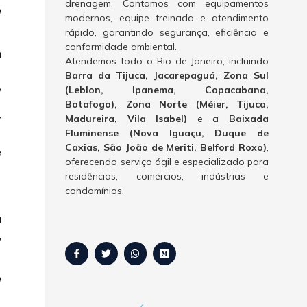
drenagem. Contamos com equipamentos
e
modernos, equipe treinada e atendimento
rápido, garantindo segurança, eficiência e
conformidade ambiental.
m
Atendemos todo o Rio de Janeiro, incluindo
Barra da Tijuca, Jacarepaguá, Zona Sul
,
(Leblon, Ipanema, Copacabana,
Botafogo), Zona Norte (Méier, Tijuca,
r
Madureira, Vila Isabel)
e a
Baixada
Fluminense (Nova Iguaçu, Duque de
Caxias, São João de Meriti, Belford Roxo)
,
e
oferecendo serviço ágil e especializado para
residências, comércios, indústrias e
condomínios.
a
,
e