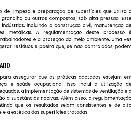
de limpeza e preparação de superfícies que utiliza 
, granalha ou outros compostos, sob alta pressão. Est
ndústrias, incluindo a construção civil, manutenção d
ies metálicas. A regulamentação deste processo 
trabalhadores e a proteção do meio ambiente, uma ve
 gerar resíduos e poeira que, se não controlados, pode
TADO
 para assegurar que as práticas adotadas estejam e
 e saúde ocupacional. Isso inclui a utilização d
dequados, a implementação de sistemas de ventilação e 
o a substâncias nocivas. Além disso, a regulamentaçã
tindo que os resultados sejam consistentes e de alt
e e a estética das superfícies tratadas.