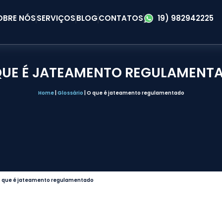
OBRE NÓS
SERVIÇOS
BLOG
CONTATOS
19) 982942225
QUE É JATEAMENTO REGULAMENT
Home
|
Glossário
|
O que é jateamento regulamentado
 que é jateamento regulamentado