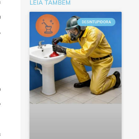
s
LEIA TAMBÉM
a
DESINTUPIDORA
,
m
o
s