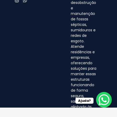
desobstrução
e
manutenção
de fossas
sépticas,
sumidouros e
redes de
esgoto.
Atende
residências e
empresas,
oferecendo
soluções para
manter essas
estruturas
funcionando
de forma
segura,
Ajuda?
sanitária e
alinhada às
normas