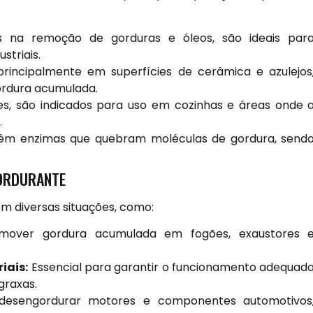
s na remoção de gorduras e óleos, são ideais par
striais.
principalmente em superfícies de cerâmica e azulejos
ordura acumulada.
s, são indicados para uso em cozinhas e áreas onde 
.
m enzimas que quebram moléculas de gordura, send
GORDURANTE
em diversas situações, como:
mover gordura acumulada em fogões, exaustores 
iais:
Essencial para garantir o funcionamento adequad
graxas.
 desengordurar motores e componentes automotivos