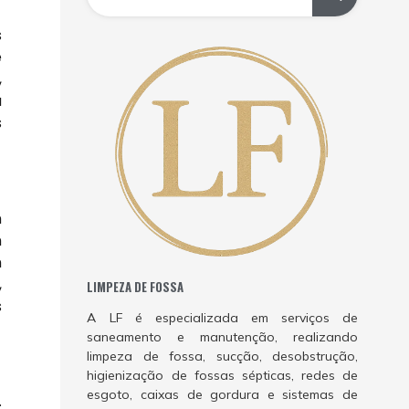
s
e
,
a
s
m
m
m
,
LIMPEZA DE FOSSA
s
A LF é especializada em serviços de
saneamento e manutenção, realizando
limpeza de fossa, sucção, desobstrução,
higienização de fossas sépticas, redes de
esgoto, caixas de gordura e sistemas de
.