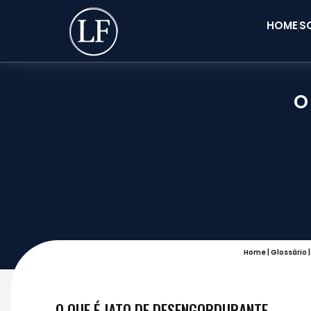
HOME
S
O
Home
|
Glossário
O QUE É JATO DE DESENGORDURANTE