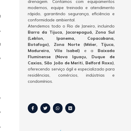
drenagem. Contamos com equipamentos
modernos, equipe treinada e atendimento
rápido, garantindo segurança, eficiência e
a
conformidade ambiental.
Atendemos todo o Rio de Janeiro, incluindo
,
Barra da Tijuca, Jacarepaguá, Zona Sul
(Leblon, Ipanema, Copacabana,
a
Botafogo), Zona Norte (Méier, Tijuca,
Madureira, Vila Isabel)
e a
Baixada
Fluminense (Nova Iguaçu, Duque de
o
Caxias, São João de Meriti, Belford Roxo)
,
oferecendo serviço ágil e especializado para
residências, comércios, indústrias e
condomínios.
e
o
,