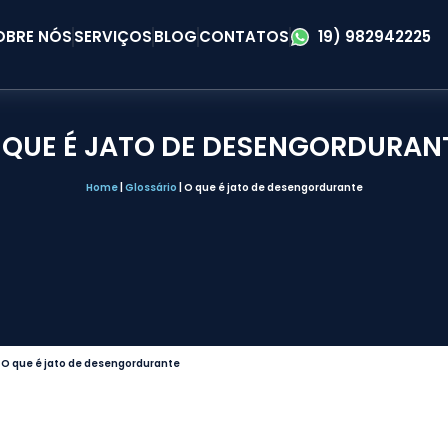
OBRE NÓS
SERVIÇOS
BLOG
CONTATOS
19) 982942225
 QUE É JATO DE DESENGORDURAN
Home
|
Glossário
|
O que é jato de desengordurante
|
O que é jato de desengordurante