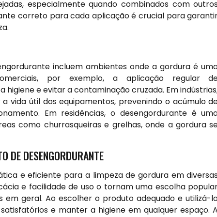
esejadas, especialmente quando combinados com outro
nte correto para cada aplicação é crucial para garanti
za.
esengordurante incluem ambientes onde a gordura é um
omerciais, por exemplo, a aplicação regular d
higiene e evitar a contaminação cruzada. Em indústrias
 a vida útil dos equipamentos, prevenindo o acúmulo d
namento. Em residências, o desengordurante é um
eas como churrasqueiras e grelhas, onde a gordura s
ATO DE DESENGORDURANTE
tica e eficiente para a limpeza de gordura em diversa
ficácia e facilidade de uso o tornam uma escolha popula
s em geral. Ao escolher o produto adequado e utilizá-l
 satisfatórios e manter a higiene em qualquer espaço. 