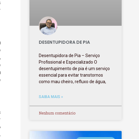
s
r
a
DESENTUPIDORA DE PIA
e
Desentupidora de Pia – Serviço
,
Profissional e Especializado O
e
desentupimento de pia é um serviço
a
essencial para evitar transtornos
e
como mau cheiro, refluxo de água,
SAIBA MAIS »
s
Nenhum comentário
r
o
A