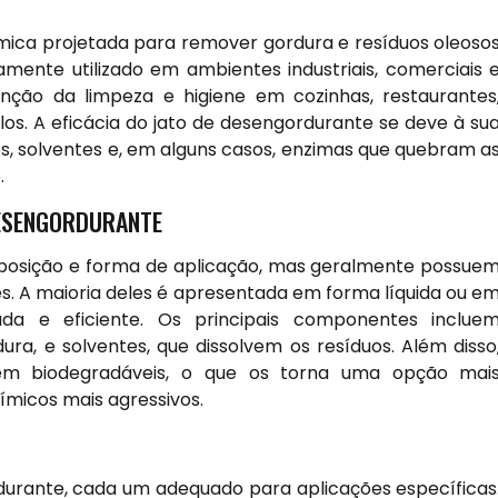
mica projetada para remover gordura e resíduos oleoso
amente utilizado em ambientes industriais, comerciais 
enção da limpeza e higiene em cozinhas, restaurantes
los. A eficácia do jato de desengordurante se deve à su
, solventes e, em alguns casos, enzimas que quebram a
.
DESENGORDURANTE
posição e forma de aplicação, mas geralmente possue
s. A maioria deles é apresentada em forma líquida ou e
ada e eficiente. Os principais componentes inclue
ura, e solventes, que dissolvem os resíduos. Além disso
em biodegradáveis, o que os torna uma opção mai
micos mais agressivos.
rdurante, cada um adequado para aplicações específicas