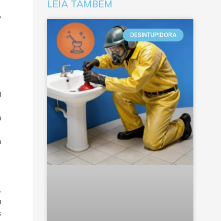
LEIA TAMBÉM
,
DESINTUPIDORA
a
m
m
.
u
s