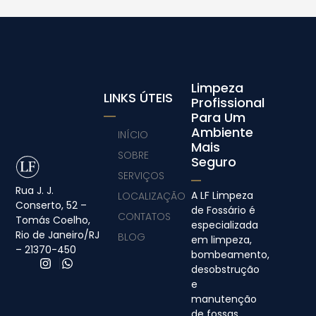
Limpeza
LINKS ÚTEIS
Profissional
Para Um
Ambiente
INÍCIO
Mais
SOBRE
Seguro
SERVIÇOS
Rua J. J.
A LF Limpeza
LOCALIZAÇÃO
Conserto, 52 –
de Fossário é
CONTATOS
Tomás Coelho,
especializada
Rio de Janeiro/RJ
BLOG
em limpeza,
– 21370-450
bombeamento,
desobstrução
e
manutenção
de fossas