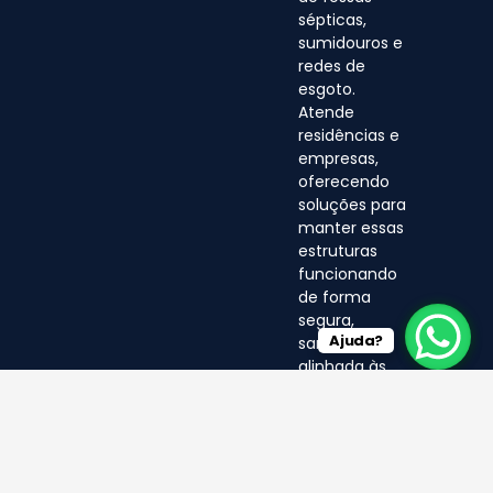
sépticas,
sumidouros e
redes de
esgoto.
Atende
residências e
empresas,
oferecendo
soluções para
manter essas
estruturas
funcionando
de forma
segura,
Ajuda?
sanitária e
alinhada às
normas
ambientais.