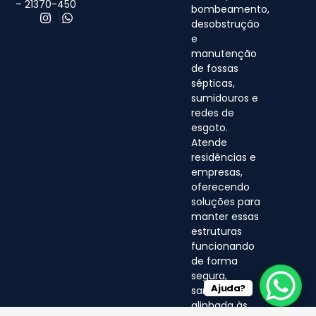
– 21370-450
bombeamento,
desobstrução
e
manutenção
de fossas
sépticas,
sumidouros e
redes de
esgoto.
Atende
residências e
empresas,
oferecendo
soluções para
manter essas
estruturas
funcionando
de forma
segura,
Ajuda?
sanitária e
alinhada às