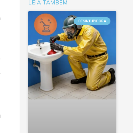
LEIA TAMBÉM
a
DESINTUPIDORA
s
e
l