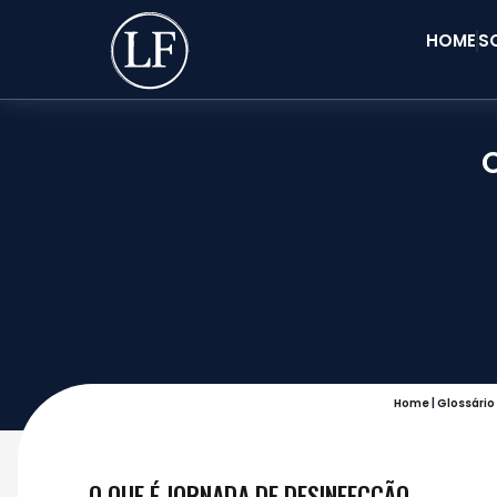
HOME
S
Home
|
Glossário
O QUE É JORNADA DE DESINFECÇÃO