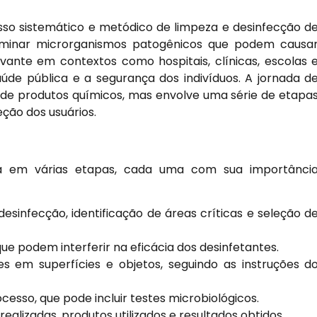
sso sistemático e metódico de limpeza e desinfecção d
eliminar microrganismos patogênicos que podem causa
vante em contextos como hospitais, clínicas, escolas 
úde pública e a segurança dos indivíduos. A jornada d
 de produtos químicos, mas envolve uma série de etapa
ção dos usuários.
da em várias etapas, cada uma com sua importânci
esinfecção, identificação de áreas críticas e seleção d
que podem interferir na eficácia dos desinfetantes.
s em superfícies e objetos, seguindo as instruções d
cesso, que pode incluir testes microbiológicos.
realizadas, produtos utilizados e resultados obtidos.