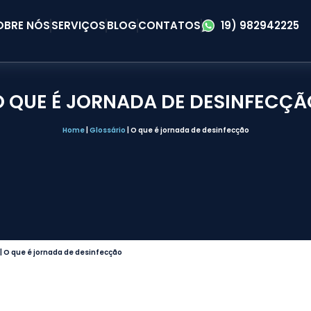
OBRE NÓS
SERVIÇOS
BLOG
CONTATOS
19) 982942225
O QUE É JORNADA DE DESINFECÇÃ
Home
|
Glossário
|
O que é jornada de desinfecção
|
O que é jornada de desinfecção