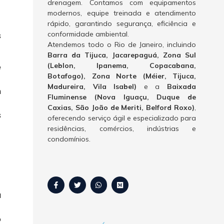
drenagem. Contamos com equipamentos
modernos, equipe treinada e atendimento
rápido, garantindo segurança, eficiência e
conformidade ambiental.
s
Atendemos todo o Rio de Janeiro, incluindo
Barra da Tijuca, Jacarepaguá, Zona Sul
(Leblon, Ipanema, Copacabana,
e
Botafogo), Zona Norte (Méier, Tijuca,
Madureira, Vila Isabel)
e a
Baixada
m
Fluminense (Nova Iguaçu, Duque de
Caxias, São João de Meriti, Belford Roxo)
,
s
oferecendo serviço ágil e especializado para
residências, comércios, indústrias e
condomínios.
a
o