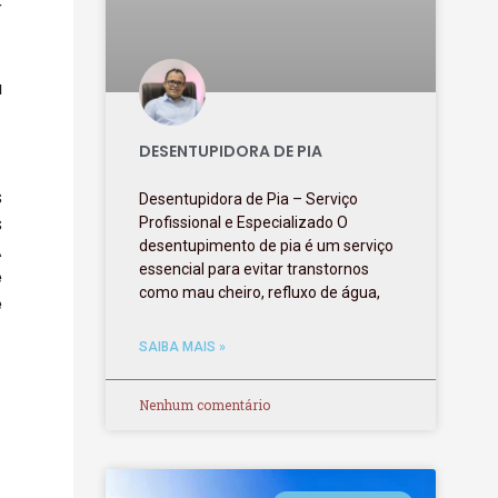
r
a
DESENTUPIDORA DE PIA
s
Desentupidora de Pia – Serviço
s
Profissional e Especializado O
desentupimento de pia é um serviço
A
essencial para evitar transtornos
e
como mau cheiro, refluxo de água,
e
SAIBA MAIS »
Nenhum comentário