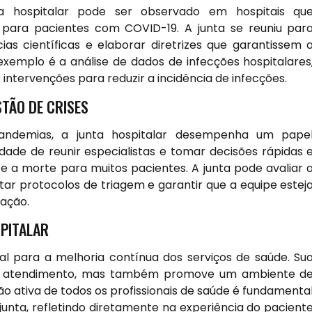
 hospitalar pode ser observado em hospitais qu
para pacientes com COVID-19. A junta se reuniu par
cias científicas e elaborar diretrizes que garantissem 
xemplo é a análise de dados de infecções hospitalares
 intervenções para reduzir a incidência de infecções.
STÃO DE CRISES
andemias, a junta hospitalar desempenha um pape
ade de reunir especialistas e tomar decisões rápidas 
 e a morte para muitos pacientes. A junta pode avaliar 
tar protocolos de triagem e garantir que a equipe estej
uação.
SPITALAR
l para a melhoria contínua dos serviços de saúde. Su
do atendimento, mas também promove um ambiente d
ão ativa de todos os profissionais de saúde é fundamenta
 junta, refletindo diretamente na experiência do pacient