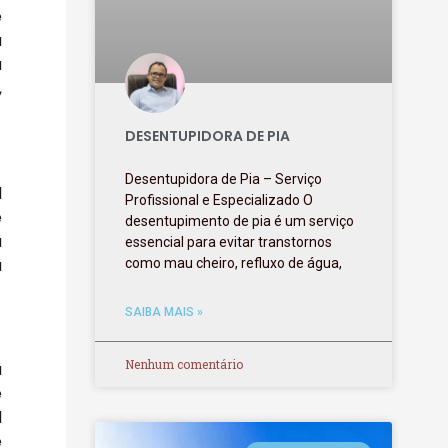
e
a
a
,
DESENTUPIDORA DE PIA
Desentupidora de Pia – Serviço
l
Profissional e Especializado O
e
desentupimento de pia é um serviço
a
essencial para evitar transtornos
a
como mau cheiro, refluxo de água,
SAIBA MAIS »
Nenhum comentário
a
e
l
e