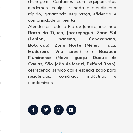
drenagem. Contamos com equipamentos
s
modernos, equipe treinada e atendimento
rápido, garantindo segurança, eficiência e
conformidade ambiental.
Atendemos todo o Rio de Janeiro, incluindo
Barra da Tijuca, Jacarepaguá, Zona Sul
s
(Leblon, Ipanema, Copacabana,
Botafogo), Zona Norte (Méier, Tijuca,
Madureira, Vila Isabel)
e a
Baixada
Fluminense (Nova Iguaçu, Duque de
r
Caxias, São João de Meriti, Belford Roxo)
,
oferecendo serviço ágil e especializado para
residências, comércios, indústrias e
a
condomínios.
s
e