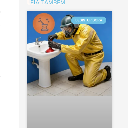
LEIA TAMBÉM
m
DESINTUPIDORA
s
s
r
s
e