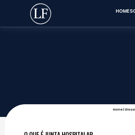
HOME
S
Home
|
Gloss
O QUE É JUNTA HOSPITALAR