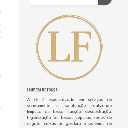
a
r
,
à
r
o
a
LIMPEZA DE FOSSA
e
A LF é especializada em serviços de
saneamento e manutenção, realizando
,
limpeza de fossa, sucção, desobstrução,
higienização de fossas sépticas, redes de
o
esgoto, caixas de gordura e sistemas de