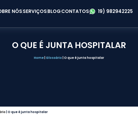
OBRE NÓS
SERVIÇOS
BLOG
CONTATOS
19) 982942225
O QUE É JUNTA HOSPITALAR
Home
|
Glossário
|
O que é junta hospitalar
ário
|
O que é junta hospitalar