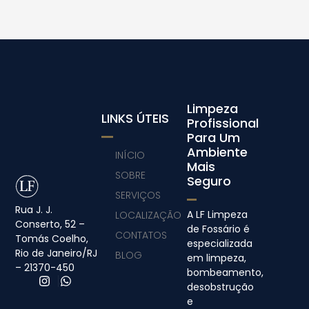
Limpeza
LINKS ÚTEIS
Profissional
Para Um
Ambiente
INÍCIO
Mais
SOBRE
Seguro
SERVIÇOS
Rua J. J.
A LF Limpeza
LOCALIZAÇÃO
Conserto, 52 –
de Fossário é
CONTATOS
Tomás Coelho,
especializada
Rio de Janeiro/RJ
BLOG
em limpeza,
– 21370-450
bombeamento,
desobstrução
e