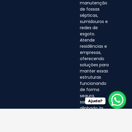
manutenção
de fossas
sépticas,
sumidouros e
redes de
esgoto.
Atende
residências e
empresas,
oferecendo
soluções para
manter essas
estruturas
funcionando
de forma
segura,
Ajuda?
sanitária e
alinhada às
normas
ambientais.