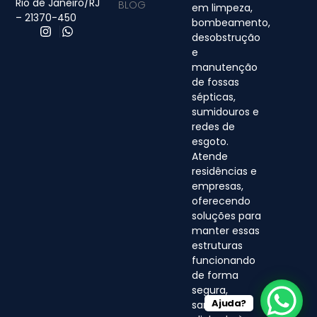
Rio de Janeiro/RJ
BLOG
em limpeza,
– 21370-450
bombeamento,
desobstrução
e
manutenção
de fossas
sépticas,
sumidouros e
redes de
esgoto.
Atende
residências e
empresas,
oferecendo
soluções para
manter essas
estruturas
funcionando
de forma
segura,
Ajuda?
sanitária e