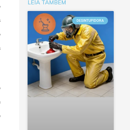
LEIA TAMBÉM
e
s
DESINTUPIDORA
e
s
e
s
e