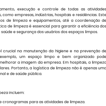
jamento, execução e controle de todas as atividade
 como empresas, indústrias, hospitais e residências. Est
tos de limpeza e equipamentos, até a coordenação d
ica de limpeza é essencial para garantir a eficiência do
a saúde e segurança dos usuários dos espaços limpos.
l crucial na manutenção da higiene e na prevenção d
r exemplo, um espaço limpo e bem organizado pod
 melhorar a imagem da empresa. Em hospitais, a limpez
alares. Portanto, a logística de limpeza não é apenas um
al e de saúde pública.
peza incluem:
 e cronogramas para as atividades de limpeza.