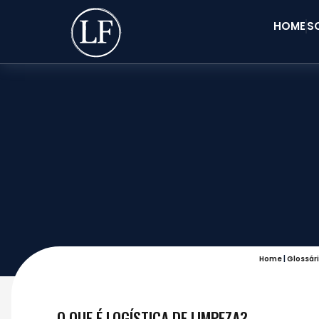
HOME
S
Home
|
Glossár
O QUE É LOGÍSTICA DE LIMPEZA?