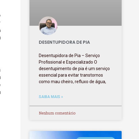
e
r
m
a
DESENTUPIDORA DE PIA
Desentupidora de Pia – Serviço
Profissional e Especializado O
desentupimento de pia é um serviço
s
essencial para evitar transtornos
a
como mau cheiro, refluxo de água,
e
a
SAIBA MAIS »
Nenhum comentário