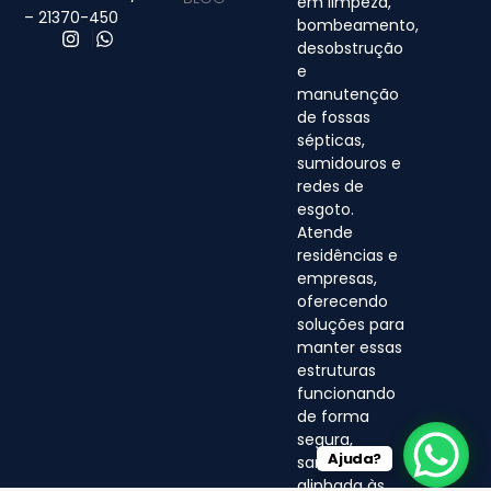
em limpeza,
– 21370-450
bombeamento,
desobstrução
e
manutenção
de fossas
sépticas,
sumidouros e
redes de
esgoto.
Atende
residências e
empresas,
oferecendo
soluções para
manter essas
estruturas
funcionando
de forma
segura,
Ajuda?
sanitária e
alinhada às