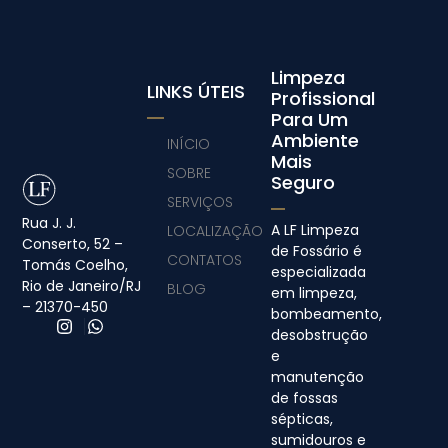
Limpeza
LINKS ÚTEIS
Profissional
Para Um
Ambiente
INÍCIO
Mais
SOBRE
Seguro
SERVIÇOS
Rua J. J.
A LF Limpeza
LOCALIZAÇÃO
Conserto, 52 –
de Fossário é
CONTATOS
Tomás Coelho,
especializada
Rio de Janeiro/RJ
BLOG
em limpeza,
– 21370-450
bombeamento,
desobstrução
e
manutenção
de fossas
sépticas,
sumidouros e