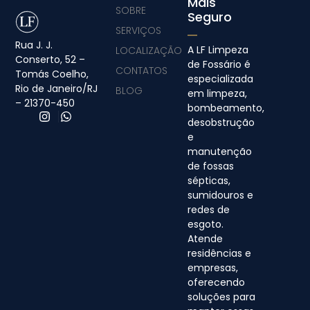
Mais
SOBRE
Seguro
SERVIÇOS
Rua J. J.
A LF Limpeza
LOCALIZAÇÃO
Conserto, 52 –
de Fossário é
CONTATOS
Tomás Coelho,
especializada
Rio de Janeiro/RJ
BLOG
em limpeza,
– 21370-450
bombeamento,
desobstrução
e
manutenção
de fossas
sépticas,
sumidouros e
redes de
esgoto.
Atende
residências e
empresas,
oferecendo
soluções para