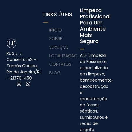
Limpeza
LINKS ÚTEIS
Profissional
Para Um
Ambiente
INÍCIO
Mais
SOBRE
Seguro
SERVIÇOS
Rua J. J.
A LF Limpeza
LOCALIZAÇÃO
Conserto, 52 –
de Fossário é
CONTATOS
Tomás Coelho,
especializada
Rio de Janeiro/RJ
BLOG
em limpeza,
– 21370-450
bombeamento,
desobstrução
e
manutenção
de fossas
sépticas,
sumidouros e
redes de
esgoto.