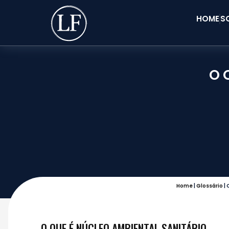
HOME
S
O 
Home
|
Glossário
|
O QUE É NÚCLEO AMBIENTAL SANITÁRIO