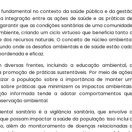
a fundamental no contexto da saúde pública e da gestã
a integração entre as ações de saúde e as práticas d
garantir que as condições sanitárias de uma comunidad
iente, criando um ciclo virtuoso que beneficia tanto 
 dos recursos naturais. O conceito de núcleo ambienta
undo onde os desafios ambientais e de saúde estão cad
oordenada e eficaz.
 diversas frentes, incluindo a educação ambiental, 
a promoção de práticas sustentáveis. Por meio de açõe
ntizar a população sobre a importância de manter u
 sobre práticas que minimizem os impactos ambientais
ação informada tende a adotar comportamentos qu
nservação ambiental.
tal sanitário é a vigilância sanitária, que envolve 
 que possam impactar a saúde da população. Isso inclui 
olo, além do monitoramento de doenças relacionadas 