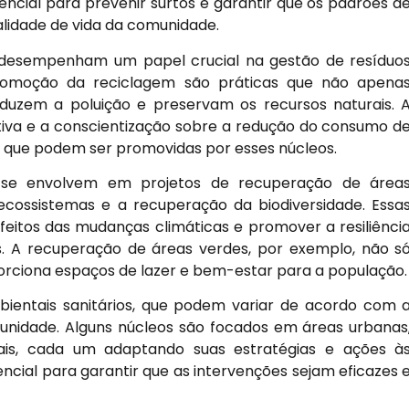
ssencial para prevenir surtos e garantir que os padrões d
alidade de vida da comunidade.
os desempenham um papel crucial na gestão de resíduo
 promoção da reciclagem são práticas que não apena
uzem a poluição e preservam os recursos naturais. 
iva e a conscientização sobre a redução do consumo d
s que podem ser promovidas por esses núcleos.
 se envolvem em projetos de recuperação de área
cossistemas e a recuperação da biodiversidade. Essa
efeitos das mudanças climáticas e promover a resiliênci
s. A recuperação de áreas verdes, por exemplo, não s
rciona espaços de lazer e bem-estar para a população.
bientais sanitários, que podem variar de acordo com 
unidade. Alguns núcleos são focados em áreas urbanas
is, cada um adaptando suas estratégias e ações à
ssencial para garantir que as intervenções sejam eficazes 