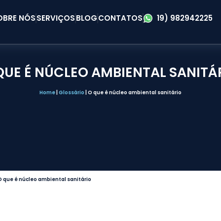
OBRE NÓS
SERVIÇOS
BLOG
CONTATOS
19) 982942225
QUE É NÚCLEO AMBIENTAL SANITÁ
Home
|
Glossário
|
O que é núcleo ambiental sanitário
O que é núcleo ambiental sanitário