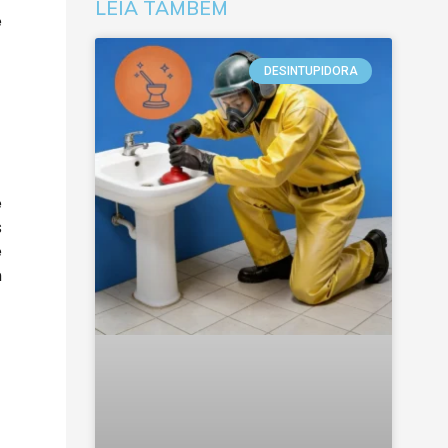
LEIA TAMBÉM
e
DESINTUPIDORA
e
s
e
m