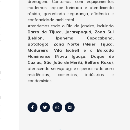
e
drenagem. Contamos com equipamentos
modernos, equipe treinada e atendimento
rápido, garantindo segurança, eficiência e
s
conformidade ambiental.
s
Atendemos todo o Rio de Janeiro, incluindo
Barra da Tijuca, Jacarepaguá, Zona Sul
A
(Leblon, Ipanema, Copacabana,
e
Botafogo), Zona Norte (Méier, Tijuca,
Madureira, Vila Isabel)
e a
Baixada
Fluminense (Nova Iguaçu, Duque de
s
Caxias, São João de Meriti, Belford Roxo)
,
s
oferecendo serviço ágil e especializado para
a
residências, comércios, indústrias e
ó
condomínios.
a
,
s
e