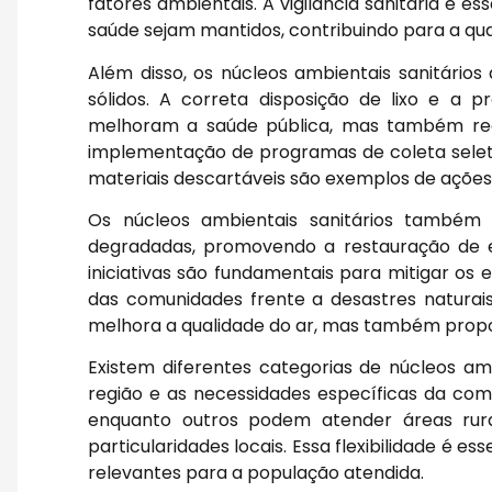
fatores ambientais. A vigilância sanitária é e
saúde sejam mantidos, contribuindo para a qu
Além disso, os núcleos ambientais sanitári
sólidos. A correta disposição de lixo e a
melhoram a saúde pública, mas também red
implementação de programas de coleta selet
materiais descartáveis são exemplos de açõe
Os núcleos ambientais sanitários também
degradadas, promovendo a restauração de e
iniciativas são fundamentais para mitigar os 
das comunidades frente a desastres naturai
melhora a qualidade do ar, mas também propo
Existem diferentes categorias de núcleos am
região e as necessidades específicas da com
enquanto outros podem atender áreas rura
particularidades locais. Essa flexibilidade é e
relevantes para a população atendida.