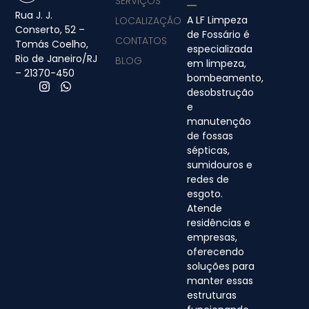
SERVIÇOS
Rua J. J.
A LF Limpeza
LOCALIZAÇÃO
Conserto, 52 –
de Fossário é
CONTATOS
Tomás Coelho,
especializada
Rio de Janeiro/RJ
BLOG
em limpeza,
– 21370-450
bombeamento,
desobstrução
e
manutenção
de fossas
sépticas,
sumidouros e
redes de
esgoto.
Atende
residências e
empresas,
oferecendo
soluções para
manter essas
estruturas