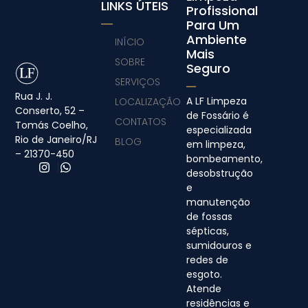
LINKS ÚTEIS
Profissional
Para Um
Ambiente
INÍCIO
Mais
SOBRE
Seguro
SERVIÇOS
Rua J. J.
A LF Limpeza
LOCALIZAÇÃO
Conserto, 52 –
de Fossário é
CONTATOS
Tomás Coelho,
especializada
Rio de Janeiro/RJ
BLOG
em limpeza,
– 21370-450
bombeamento,
desobstrução
e
manutenção
de fossas
sépticas,
sumidouros e
redes de
esgoto.
Atende
residências e