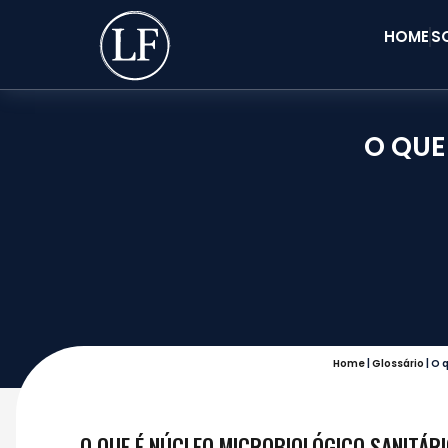
HOME
S
O QUE
Home
|
Glossário
|
O q
O QUE É NÚCLEO MICROBIOLÓGICO SANITÁR