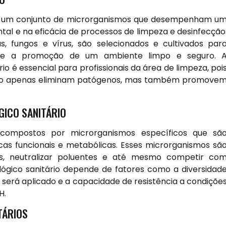
e a um conjunto de microrganismos que desempenham u
al e na eficácia de processos de limpeza e desinfecção
s, fungos e vírus, são selecionados e cultivados par
s e a promoção de um ambiente limpo e seguro. 
o é essencial para profissionais da área de limpeza, poi
não apenas eliminam patógenos, mas também promove
GICO SANITÁRIO
o compostos por microrganismos específicos que sã
as funcionais e metabólicas. Esses microrganismos sã
s, neutralizar poluentes e até mesmo competir co
lógico sanitário depende de fatores como a diversidad
erá aplicado e a capacidade de resistência a condiçõe
H.
TÁRIOS