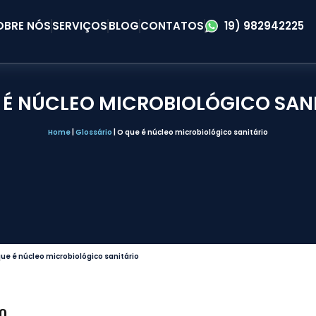
OBRE NÓS
SERVIÇOS
BLOG
CONTATOS
19) 982942225
 É NÚCLEO MICROBIOLÓGICO SAN
Home
|
Glossário
|
O que é núcleo microbiológico sanitário
ue é núcleo microbiológico sanitário
IO