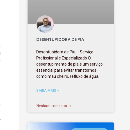
o
e
DESENTUPIDORA DE PIA
e
Desentupidora de Pia – Serviço
a
Profissional e Especializado O
e
desentupimento de pia é um serviço
essencial para evitar transtornos
como mau cheiro, refluxo de água,
e
SAIBA MAIS »
é
s
Nenhum comentário
o
,