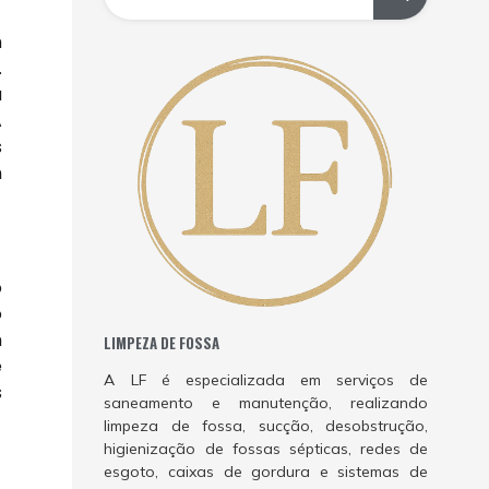
m
.
a
A
s
m
o
o
m
LIMPEZA DE FOSSA
e
A LF é especializada em serviços de
s
saneamento e manutenção, realizando
limpeza de fossa, sucção, desobstrução,
higienização de fossas sépticas, redes de
esgoto, caixas de gordura e sistemas de