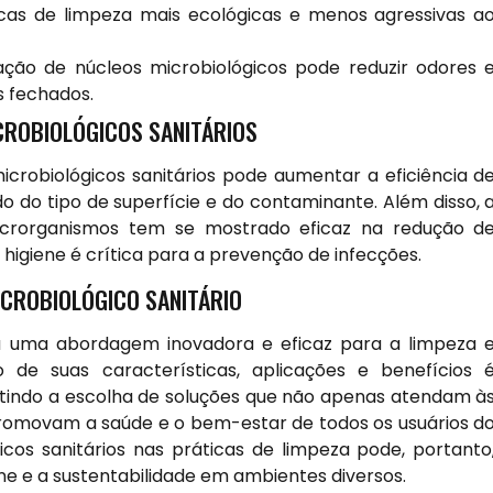
icas de limpeza mais ecológicas e menos agressivas a
zação de núcleos microbiológicos pode reduzir odores 
s fechados.
CROBIOLÓGICOS SANITÁRIOS
microbiológicos sanitários pode aumentar a eficiência d
do tipo de superfície e do contaminante. Além disso, 
crorganismos tem se mostrado eficaz na redução d
igiene é crítica para a prevenção de infecções.
ICROBIOLÓGICO SANITÁRIO
ta uma abordagem inovadora e eficaz para a limpeza 
de suas características, aplicações e benefícios 
itindo a escolha de soluções que não apenas atendam à
omovam a saúde e o bem-estar de todos os usuários d
cos sanitários nas práticas de limpeza pode, portanto
e e a sustentabilidade em ambientes diversos.