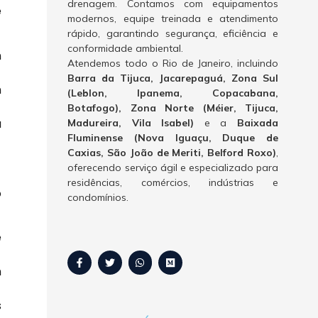
drenagem. Contamos com equipamentos
e
modernos, equipe treinada e atendimento
rápido, garantindo segurança, eficiência e
conformidade ambiental.
m
Atendemos todo o Rio de Janeiro, incluindo
Barra da Tijuca, Jacarepaguá, Zona Sul
m
(Leblon, Ipanema, Copacabana,
Botafogo), Zona Norte (Méier, Tijuca,
a
Madureira, Vila Isabel)
e a
Baixada
Fluminense (Nova Iguaçu, Duque de
Caxias, São João de Meriti, Belford Roxo)
,
oferecendo serviço ágil e especializado para
residências, comércios, indústrias e
o
condomínios.
e
m
s