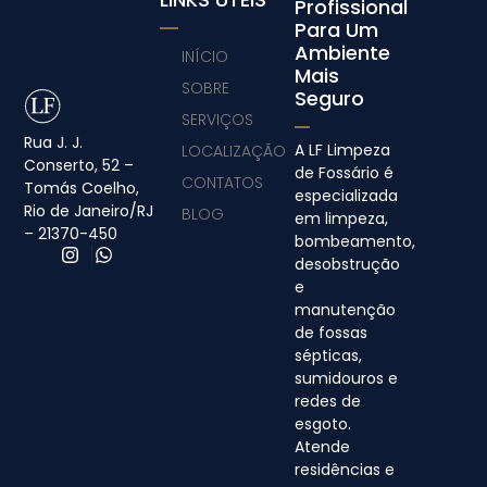
Profissional
Para Um
Ambiente
INÍCIO
Mais
SOBRE
Seguro
SERVIÇOS
Rua J. J.
A LF Limpeza
LOCALIZAÇÃO
Conserto, 52 –
de Fossário é
CONTATOS
Tomás Coelho,
especializada
Rio de Janeiro/RJ
BLOG
em limpeza,
– 21370-450
bombeamento,
desobstrução
e
manutenção
de fossas
sépticas,
sumidouros e
redes de
esgoto.
Atende
residências e