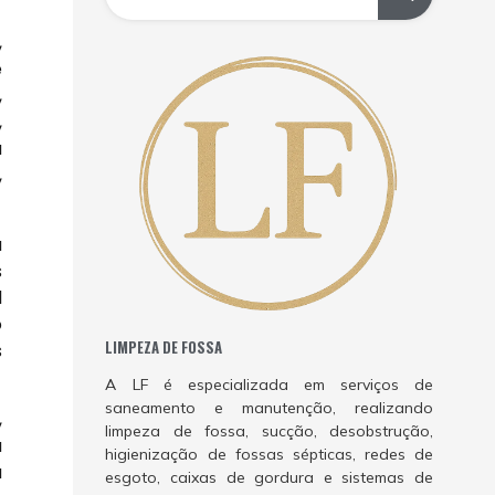
,
e
,
,
a
,
a
s
l
o
LIMPEZA DE FOSSA
s
A LF é especializada em serviços de
saneamento e manutenção, realizando
,
limpeza de fossa, sucção, desobstrução,
a
higienização de fossas sépticas, redes de
a
esgoto, caixas de gordura e sistemas de