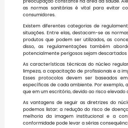
preocupação constante na área da saúde. Além
as normas sanitárias é vital para evitar
consumidores.
Existem diferentes categorias de regulamen
situações. Entre elas, destacam-se as normas
produtos que podem ser utilizados, as con
disso, as regulamentações também aborda
potencialmente perigosos sejam descartados 
As características técnicas do núcleo regula
limpeza, a capacitação de profissionais e a 
Esses protocolos devem ser baseados em e
específicas de cada ambiente. Por exemplo, a
que em um escritório, devido ao risco elevado 
As vantagens de seguir as diretrizes do núc
podemos listar: a redução do risco de doença
melhoria da imagem institucional e a con
conformidade pode levar a sérias consequênci