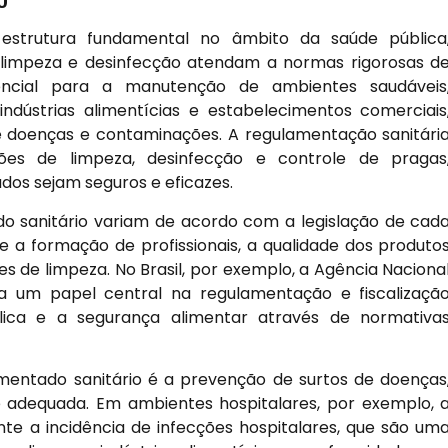
estrutura fundamental no âmbito da saúde pública
e limpeza e desinfecção atendam a normas rigorosas d
encial para a manutenção de ambientes saudáveis
ndústrias alimentícias e estabelecimentos comerciais
e doenças e contaminações. A regulamentação sanitári
ões de limpeza, desinfecção e controle de pragas
dos sejam seguros e eficazes.
 sanitário variam de acordo com a legislação de cad
e a formação de profissionais, a qualidade dos produto
des de limpeza. No Brasil, por exemplo, a Agência Naciona
ha um papel central na regulamentação e fiscalizaçã
ica e a segurança alimentar através de normativa
amentado sanitário é a prevenção de surtos de doenças
e adequada. Em ambientes hospitalares, por exemplo, 
ente a incidência de infecções hospitalares, que são um