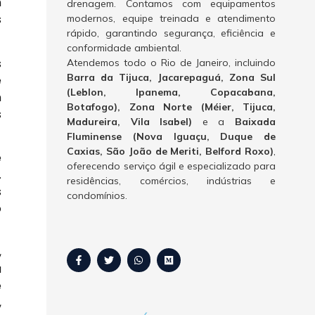
m
drenagem. Contamos com equipamentos
s
modernos, equipe treinada e atendimento
rápido, garantindo segurança, eficiência e
conformidade ambiental.
s
Atendemos todo o Rio de Janeiro, incluindo
Barra da Tijuca, Jacarepaguá, Zona Sul
e
(Leblon, Ipanema, Copacabana,
m
Botafogo), Zona Norte (Méier, Tijuca,
s
Madureira, Vila Isabel)
e a
Baixada
Fluminense (Nova Iguaçu, Duque de
Caxias, São João de Meriti, Belford Roxo)
,
e
oferecendo serviço ágil e especializado para
.
residências, comércios, indústrias e
s
condomínios.
o
,
a
e
,