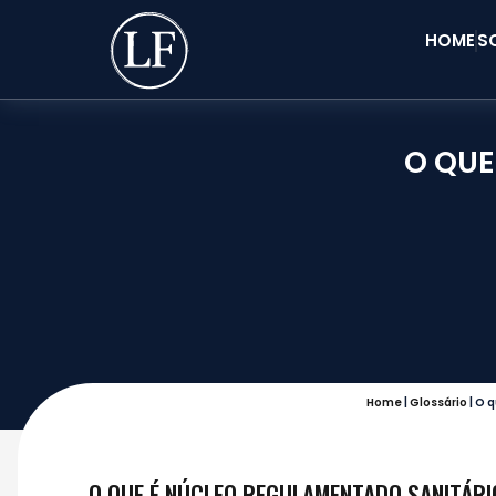
HOME
S
O QUE
Home
|
Glossário
|
O q
O QUE É NÚCLEO REGULAMENTADO SANITÁRI