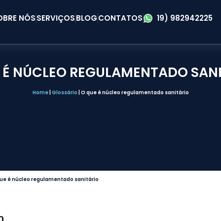
OBRE NÓS
SERVIÇOS
BLOG
CONTATOS
19) 982942225
 É NÚCLEO REGULAMENTADO SAN
Home
|
Glossário
|
O que é núcleo regulamentado sanitário
ue é núcleo regulamentado sanitário
O