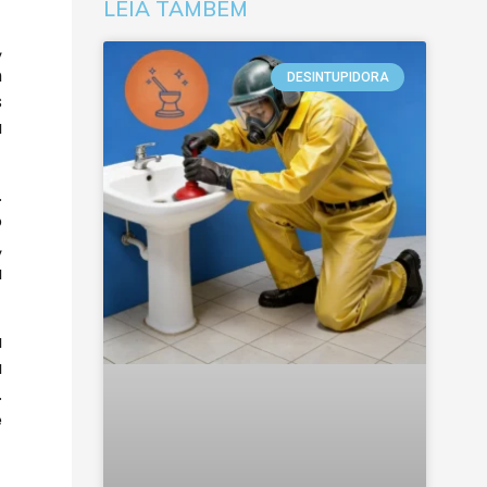
LEIA TAMBÉM
,
m
DESINTUPIDORA
s
a
.
o
,
a
a
a
.
e