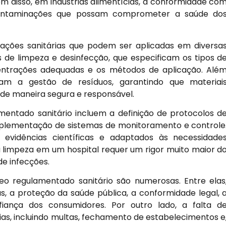
 disso, em indústrias alimentícias, a conformidade co
 contaminações que possam comprometer a saúde do
tações sanitárias que podem ser aplicadas em diversa
 de limpeza e desinfecção, que especificam os tipos d
centrações adequadas e os métodos de aplicação. Alé
m a gestão de resíduos, garantindo que materiai
de maneira segura e responsável.
mentado sanitário incluem a definição de protocolos d
implementação de sistemas de monitoramento e controle
vidências científicas e adaptados às necessidade
 limpeza em um hospital requer um rigor muito maior d
de infecções.
leo regulamentado sanitário são numerosas. Entre elas
s, a proteção da saúde pública, a conformidade legal, 
fiança dos consumidores. Por outro lado, a falta d
as, incluindo multas, fechamento de estabelecimentos e