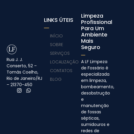
Limpeza
LINKS ÚTEIS
Profissional
Para Um
Ambiente
INÍCIO
Mais
SOBRE
Seguro
SERVIÇOS
Rua J. J.
A LF Limpeza
LOCALIZAÇÃO
Conserto, 52 –
de Fossário é
CONTATOS
Tomás Coelho,
especializada
Rio de Janeiro/RJ
BLOG
em limpeza,
– 21370-450
bombeamento,
desobstrução
e
manutenção
de fossas
sépticas,
sumidouros e
redes de