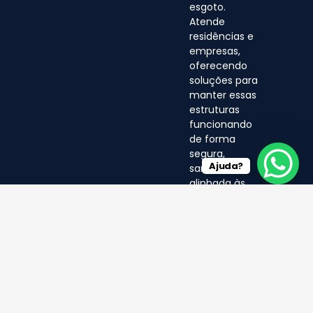
esgoto.
Atende
residências e
empresas,
oferecendo
soluções para
manter essas
estruturas
funcionando
de forma
segura,
Ajuda?
sanitária e
alinhada às
normas
ambientais.
© LF 2025- Direitos Reservados
por EA MÍDIA DIGITAL