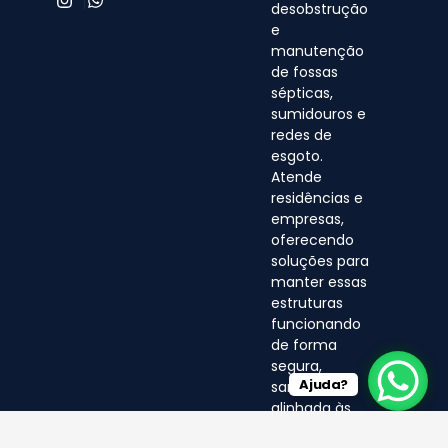
desobstrução
e
manutenção
de fossas
sépticas,
sumidouros e
redes de
esgoto.
Atende
residências e
empresas,
oferecendo
soluções para
manter essas
estruturas
funcionando
de forma
segura,
Ajuda?
sanitária e
alinhada às
normas