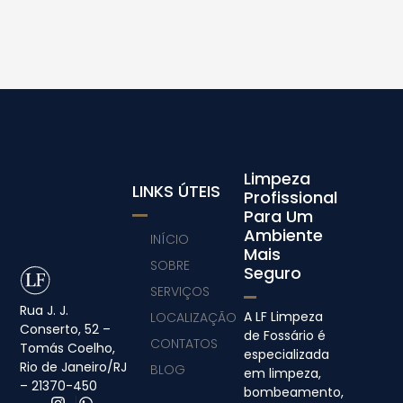
Limpeza
LINKS ÚTEIS
Profissional
Para Um
Ambiente
INÍCIO
Mais
SOBRE
Seguro
SERVIÇOS
Rua J. J.
A LF Limpeza
LOCALIZAÇÃO
Conserto, 52 –
de Fossário é
CONTATOS
Tomás Coelho,
especializada
Rio de Janeiro/RJ
BLOG
em limpeza,
– 21370-450
bombeamento,