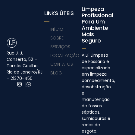
Limpeza
LINKS ÚTEIS
Profissional
Para Um
Ambiente
INÍCIO
Mais
SOBRE
Seguro
SERVIÇOS
Rua J. J.
A LF Limpeza
LOCALIZAÇÃO
Conserto, 52 –
de Fossário é
CONTATOS
Tomás Coelho,
especializada
Rio de Janeiro/RJ
BLOG
em limpeza,
– 21370-450
bombeamento,
desobstrução
e
manutenção
de fossas
sépticas,
sumidouros e
redes de
esgoto.