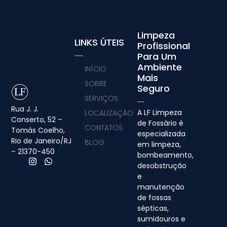
Limpeza
LINKS ÚTEIS
Profissional
Para Um
Ambiente
INÍCIO
Mais
SOBRE
Seguro
SERVIÇOS
Rua J. J.
A LF Limpeza
LOCALIZAÇÃO
Conserto, 52 –
de Fossário é
CONTATOS
Tomás Coelho,
especializada
Rio de Janeiro/RJ
BLOG
em limpeza,
– 21370-450
bombeamento,
desobstrução
e
manutenção
de fossas
sépticas,
sumidouros e