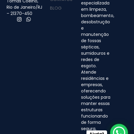
Tomás Coelho,
especializada
Rio de Janeiro/RJ
BLOG
em limpeza,
– 21370-450
bombeamento,
desobstrução
e
manutenção
de fossas
sépticas,
sumidouros e
redes de
esgoto.
Atende
residências e
empresas,
oferecendo
soluções para
manter essas
estruturas
funcionando
de forma
segura,
Ajuda?