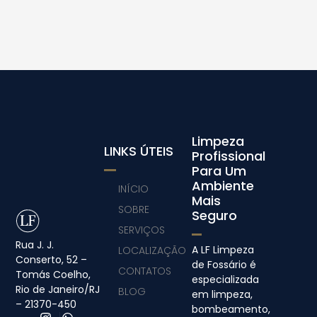
Limpeza
LINKS ÚTEIS
Profissional
Para Um
Ambiente
INÍCIO
Mais
SOBRE
Seguro
SERVIÇOS
Rua J. J.
A LF Limpeza
LOCALIZAÇÃO
Conserto, 52 –
de Fossário é
CONTATOS
Tomás Coelho,
especializada
Rio de Janeiro/RJ
BLOG
em limpeza,
– 21370-450
bombeamento,