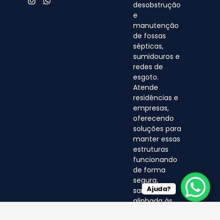
desobstrução
e
manutenção
de fossas
sépticas,
sumidouros e
redes de
esgoto.
Atende
residências e
empresas,
oferecendo
soluções para
manter essas
estruturas
funcionando
de forma
segura,
Ajuda?
sanitária e
alinhada às
normas