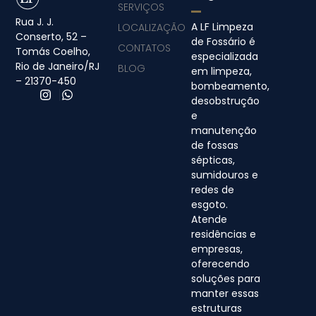
SERVIÇOS
Rua J. J.
A LF Limpeza
LOCALIZAÇÃO
Conserto, 52 –
de Fossário é
CONTATOS
Tomás Coelho,
especializada
Rio de Janeiro/RJ
BLOG
em limpeza,
– 21370-450
bombeamento,
desobstrução
e
manutenção
de fossas
sépticas,
sumidouros e
redes de
esgoto.
Atende
residências e
empresas,
oferecendo
soluções para
manter essas
estruturas