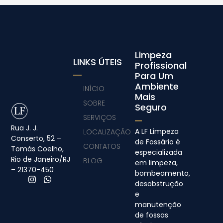
Limpeza
LINKS ÚTEIS
Profissional
Para Um
Ambiente
INÍCIO
Mais
SOBRE
Seguro
SERVIÇOS
Rua J. J.
A LF Limpeza
LOCALIZAÇÃO
Conserto, 52 –
de Fossário é
CONTATOS
Tomás Coelho,
especializada
Rio de Janeiro/RJ
BLOG
em limpeza,
– 21370-450
bombeamento,
desobstrução
e
manutenção
de fossas