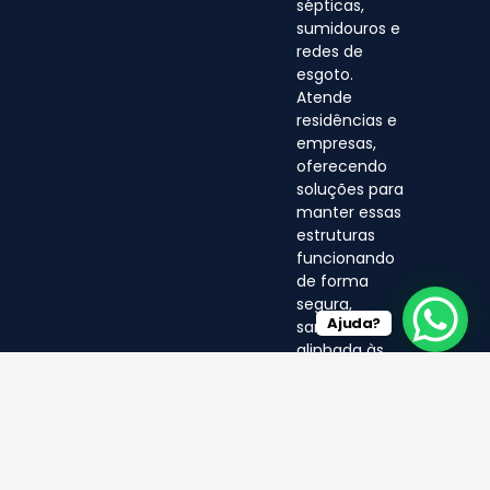
sépticas,
sumidouros e
redes de
esgoto.
Atende
residências e
empresas,
oferecendo
soluções para
manter essas
estruturas
funcionando
de forma
segura,
Ajuda?
sanitária e
alinhada às
normas
ambientais.