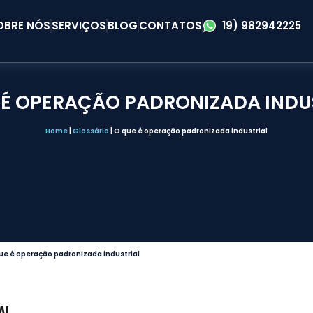
OBRE NÓS
SERVIÇOS
BLOG
CONTATOS
19) 982942225
 É OPERAÇÃO PADRONIZADA INDU
Home
|
Glossário
|
O que é operação padronizada industrial
ue é operação padronizada industrial
AL