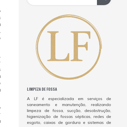
o
s
a
A
e
.
r
s
a
e
LIMPEZA DE FOSSA
a
A LF é especializada em serviços de
saneamento e manutenção, realizando
o
limpeza de fossa, sucção, desobstrução,
r
higienização de fossas sépticas, redes de
a
esgoto, caixas de gordura e sistemas de