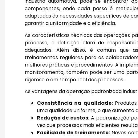
indústria automotiva, pode-se encontrar 
componentes, onde cada passo é meticulos
adaptadas às necessidades específicas de ca
garantir a uniformidade e a eficiência.
As características técnicas das operações 
processo, a definição clara de responsabi
adequados. Além disso, é comum que a
treinamentos regulares para os colaboradore
melhores práticas e procedimentos. A imple
monitoramento, também pode ser uma parte 
rigoroso e em tempo real dos processos.
As vantagens da operação padronizada industr
Consistência na qualidade:
Produtos 
uma qualidade uniforme, o que aumenta a
Redução de custos:
A padronização pod
vez que processos mais eficientes resul
Facilidade de treinamento:
Novos cola