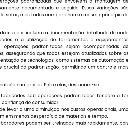
operações padronizadas que envolvem a montagem d
amente documentado e seguido. Essas variações sã
da setor, mas todas compartilham o mesmo princípio d
padronizadas incluem a documentação detalhada de cad
lidades e a utilização de ferramentas e equipamento
s operações padronizadas sejam acompanhadas d
s, assegurando que todos estejam atualizados sobre a
mentação de tecnologias, como sistemas de automação 
crucial da padronização, permitindo um controle mai
ial são numerosas. Entre elas, destacam-se:
fabricados sob operações padronizadas tendem a te
 confiança do consumidor.
e levar a uma diminuição nos custos operacionais, um
tam em menos desperdício de materiais e tempo.
boradores podem ser treinados mais rapidamente, poi