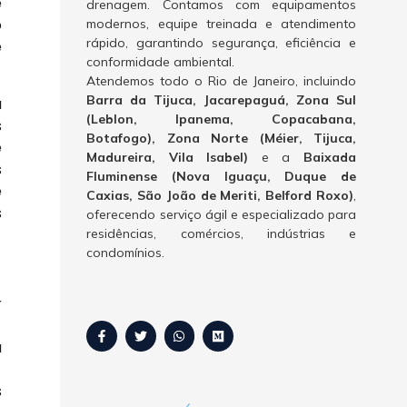
e
drenagem. Contamos com equipamentos
o
modernos, equipe treinada e atendimento
rápido, garantindo segurança, eficiência e
e
conformidade ambiental.
Atendemos todo o Rio de Janeiro, incluindo
Barra da Tijuca, Jacarepaguá, Zona Sul
a
(Leblon, Ipanema, Copacabana,
s
Botafogo), Zona Norte (Méier, Tijuca,
e
Madureira, Vila Isabel)
e a
Baixada
s
Fluminense (Nova Iguaçu, Duque de
e
Caxias, São João de Meriti, Belford Roxo)
,
s
oferecendo serviço ágil e especializado para
residências, comércios, indústrias e
condomínios.
r
a
s