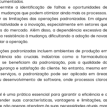
ocumentados.
rmite a identificação de falhas e oportunidades d
e mudanças que podem otimizar ainda mais os processos.
 as limitações das operações padronizadas. Em algun
 criatividade e a inovação, especialmente em setores qu
 do mercado. Além disso, a dependência excessiva d
 resistência à mudança, dificultando a adoção de nova
iar a operação.
rações padronizadas incluem ambientes de produção e
tência são cruciais. Indústrias como a farmacêutica
 se beneficiam da padronização, pois a qualidade d
egurança e satisfação do cliente. No entanto, mesmo e
 serviços, a padronização pode ser aplicada em área
u desenvolvimento de software, onde processos claro
 é uma prática essencial para garantir a eficiência e 
nder suas características, vantagens e limitações, a
 não apenas atendam às suas necessidades atuais, ma