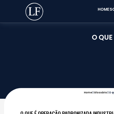
HOME
S
O QUE
Home
|
Glossário
|
O q
O QUE É OPERAÇÃO PADRONIZADA INDUSTRI