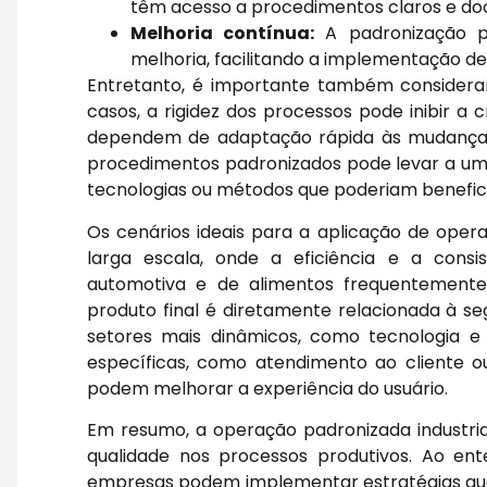
têm acesso a procedimentos claros e d
Melhoria contínua:
A padronização pe
melhoria, facilitando a implementação d
Entretanto, é importante também considerar
casos, a rigidez dos processos pode inibir a
dependem de adaptação rápida às mudanças
procedimentos padronizados pode levar a uma
tecnologias ou métodos que poderiam benefic
Os cenários ideais para a aplicação de ope
larga escala, onde a eficiência e a consis
automotiva e de alimentos frequentemente
produto final é diretamente relacionada à s
setores mais dinâmicos, como tecnologia e
específicas, como atendimento ao cliente o
podem melhorar a experiência do usuário.
Em resumo, a operação padronizada industrial
qualidade nos processos produtivos. Ao ente
empresas podem implementar estratégias que