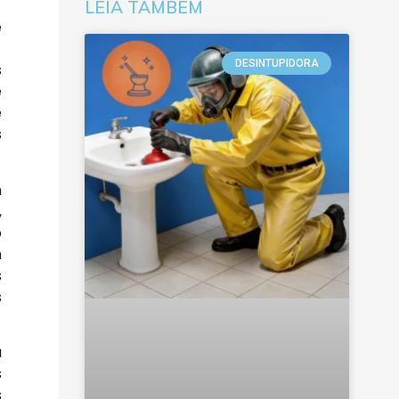
LEIA TAMBÉM
e
DESINTUPIDORA
s
e
e
s
m
,
o
m
s
s
a
s
s