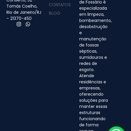
de Fossário é
CONTATOS
Tomás Coelho,
especializada
Rio de Janeiro/RJ
BLOG
em limpeza,
– 21370-450
bombeamento,
desobstrução
e
manutenção
de fossas
sépticas,
sumidouros e
redes de
esgoto.
Atende
residências e
empresas,
oferecendo
soluções para
manter essas
estruturas
funcionando
de forma
segura,