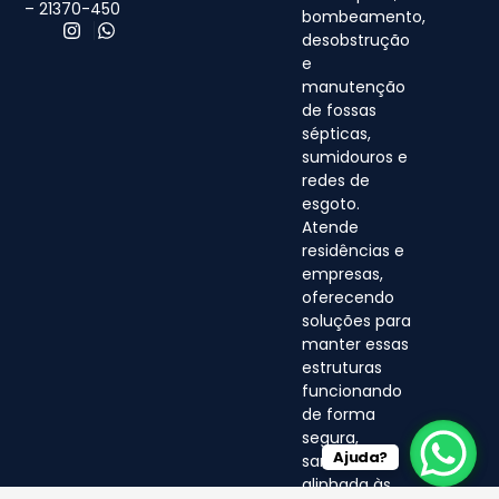
– 21370-450
bombeamento,
desobstrução
e
manutenção
de fossas
sépticas,
sumidouros e
redes de
esgoto.
Atende
residências e
empresas,
oferecendo
soluções para
manter essas
estruturas
funcionando
de forma
segura,
Ajuda?
sanitária e
alinhada às