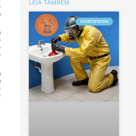
LEIA TAMBÉM
e
m
DESINTUPIDORA
a
e
o
s
a
a
s
e