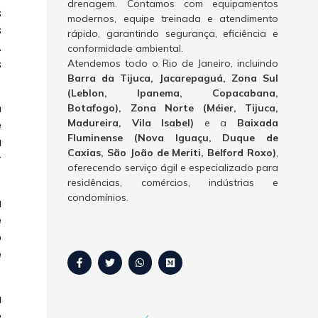
drenagem. Contamos com equipamentos
s
modernos, equipe treinada e atendimento
s
rápido, garantindo segurança, eficiência e
A
conformidade ambiental.
s
Atendemos todo o Rio de Janeiro, incluindo
Barra da Tijuca, Jacarepaguá, Zona Sul
(Leblon, Ipanema, Copacabana,
m
Botafogo), Zona Norte (Méier, Tijuca,
Madureira, Vila Isabel)
e a
Baixada
e
Fluminense (Nova Iguaçu, Duque de
a
Caxias, São João de Meriti, Belford Roxo)
,
r
oferecendo serviço ágil e especializado para
residências, comércios, indústrias e
condomínios.
a
e
o
e
a
é