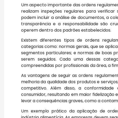
Um aspecto importante das ordens regulamenta
realizam inspeções regulares para verifica
podem incluir a análise de documentos, a cole
transparência e a responsabilidade são cr
operem dentro dos padrões estabelecidos.
Existem diferentes tipos de ordens regula
categorias como: normas gerais, que se aplic
segmentos particulares; e normas de boas p
serem seguidos. Cada uma dessas categor
compreendidas por profissionais da área, a fi
As vantagens de seguir as ordens regulament
melhoria da qualidade dos produtos e serviço
competitivo. Além disso, a conformidad
consumidor, resultando em maior fidelização e
levar a consequências graves, como a contam
Um exemplo prático da aplicação de orden
indústria alimentícia. As empresas devem seg