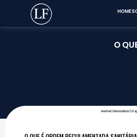
HOME
S
O QU
Home
|
Glossário
|
O q
O QUE É ORDEM REGULAMENTADA SANITÁRIA