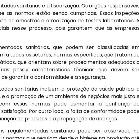
das sanitárias é a fiscalização. Os órgãos responsávei
r se as normas estão sendo cumpridas. Essas inspeçõe
ta de amostras e a realização de testes laboratoriais. 
uciais nesse processo, pois garantem que as empresa
mentadas sanitárias, que podem ser classificadas e
am a todos os setores; normas específicas, que tratam d
ráticas, que orientam sobre procedimentos adequados 
ias possui características técnicas que devem se
m de garantir a conformidade e a segurança.
adas sanitárias incluem a proteção da saúde pública, 
s, e a promoção de um ambiente de negócios mais justo 
e com essas normas pode aumentar a confiança d
 satisfação. Por outro lado, a falta de conformidade pod
inação de produtos e a propagação de doenças.
s regulamentadas sanitárias pode ser observado n
uir normas que regulam desde a higiene na produção at