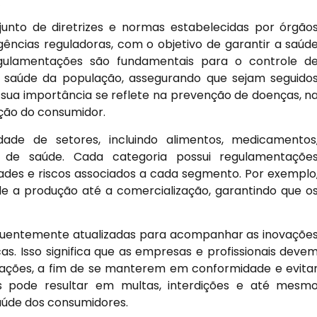
unto de diretrizes e normas estabelecidas por órgão
gências reguladoras, com o objetivo de garantir a saúd
egulamentações são fundamentais para o controle d
 saúde da população, assegurando que sejam seguido
sua importância se reflete na prevenção de doenças, n
ção do consumidor.
de de setores, incluindo alimentos, medicamentos
s de saúde. Cada categoria possui regulamentaçõe
dades e riscos associados a cada segmento. Por exemplo
e a produção até a comercialização, garantindo que o
equentemente atualizadas para acompanhar as inovaçõe
as. Isso significa que as empresas e profissionais deve
lações, a fim de se manterem em conformidade e evita
 pode resultar em multas, interdições e até mesm
aúde dos consumidores.