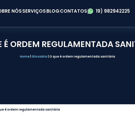
OBRE NÓS
SERVIÇOS
BLOG
CONTATOS
19) 982942225
E É ORDEM REGULAMENTADA SANI
Home
|
Glossário
|
O que é ordem regulamentada sanitária
ue é ordem regulamentada sanitária