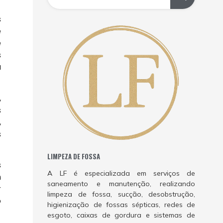
s
e
e
s
a
,
s
,
s
LIMPEZA DE FOSSA
s
A LF é especializada em serviços de
m
saneamento e manutenção, realizando
r
limpeza de fossa, sucção, desobstrução,
o
higienização de fossas sépticas, redes de
esgoto, caixas de gordura e sistemas de