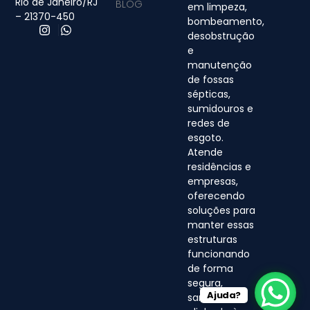
Rio de Janeiro/RJ
BLOG
em limpeza,
– 21370-450
bombeamento,
desobstrução
e
manutenção
de fossas
sépticas,
sumidouros e
redes de
esgoto.
Atende
residências e
empresas,
oferecendo
soluções para
manter essas
estruturas
funcionando
de forma
segura,
Ajuda?
sanitária e