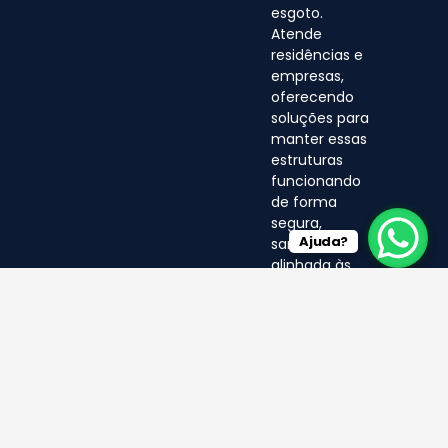
esgoto.
Atende
residências e
empresas,
oferecendo
soluções para
manter essas
estruturas
funcionando
de forma
segura,
Ajuda?
sanitária e
alinhada às
normas
ambientais.
© LF 2025- Direitos Reservados
por EA MÍDIA DIGITAL