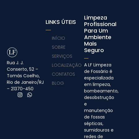
Limpeza
LINKS ÚTEIS
Profissional
Para Um
Ambiente
INÍCIO
Mais
SOBRE
Seguro
SERVIÇOS
Rua J. J.
A LF Limpeza
LOCALIZAÇÃO
Conserto, 52 –
de Fossário é
CONTATOS
Tomás Coelho,
especializada
Rio de Janeiro/RJ
BLOG
em limpeza,
– 21370-450
bombeamento,
desobstrução
e
manutenção
de fossas
sépticas,
sumidouros e
redes de