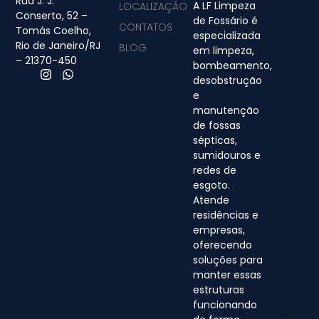
Rua J. J.
A LF Limpeza
LOCALIZAÇÃO
Conserto, 52 –
de Fossário é
CONTATOS
Tomás Coelho,
especializada
Rio de Janeiro/RJ
BLOG
em limpeza,
– 21370-450
bombeamento,
desobstrução
e
manutenção
de fossas
sépticas,
sumidouros e
redes de
esgoto.
Atende
residências e
empresas,
oferecendo
soluções para
manter essas
estruturas
funcionando