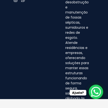
desobstrução
e
manutenção
de fossas
sépticas,
sumidouros e
redes de
esgoto.
Atende
residências e
empresas,
oferecendo
soluções para
manter essas
estruturas
funcionando
de forma
segura,
Ajuda?
sanitária e
alinhada às
normas