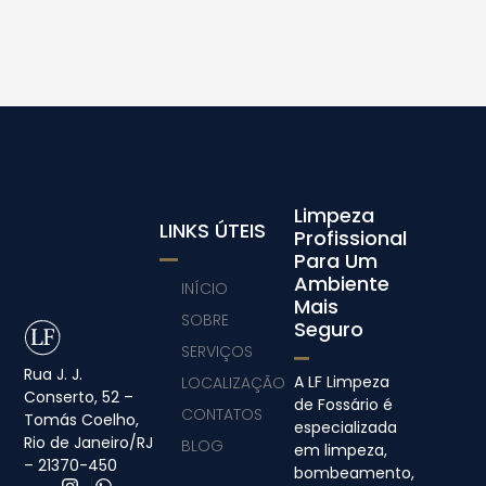
Limpeza
LINKS ÚTEIS
Profissional
Para Um
Ambiente
INÍCIO
Mais
SOBRE
Seguro
SERVIÇOS
Rua J. J.
A LF Limpeza
LOCALIZAÇÃO
Conserto, 52 –
de Fossário é
CONTATOS
Tomás Coelho,
especializada
Rio de Janeiro/RJ
BLOG
em limpeza,
– 21370-450
bombeamento,